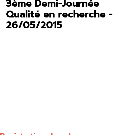
3ème Demi-Journée
Qualité en recherche -
26/05/2015
La 3 ème demi-journée Qualité, organisée sous l'égide de
IRIB par la plateforme BOSS (certifiée ISO 9001), aura lieu
le
26 mai 201
5 , 6ème étage Salle des thèses Bâtiment
Stewart, UFR Médecine – Pharmacie Rouen Elle portera sur
le thème : "Le management de la qualité un outil"
Y interviendront:
Mr Michel Sylin – Directeur de l'Unité de Psychologie des
Organisations (UPO) Faculté des sciences psychologiques
et de l'éducation Université Libre de Bruxelles,
Mme Eva Giesen -Chargée de Mission, Initiatrice et
Responsable du Réseau National Inserm Qualité - (RIQ) , et
Mme Caroline Lefebvre - Responsable Management Qualité
à l’Agence National de la Recherche (ANR) . L'inscription
est gratuite mais souhaitable via le formulaire ci-dessous