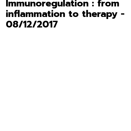
Immunoregulation : from
inflammation to therapy -
08/12/2017
L’Institut de Recherche et d’Innovation Biomédicale (IRIB) a
le plaisir de vous inviter le
Vendredi 08 Décembre de
10h à 18h00
au «
Symposium IRIB : « Immunoregulation :
from inflammation to therapy
»
Faculté de Médecine et Pharmacie - Salle des thèses -
Bâtiment Stewart
6ème étage
14 rue du Professeur Stewart
76042 ROUEN CEDEX 1
Cette journée réunira des intervenants extérieurs et des
chercheurs de l'IRIB qui aborderont des questions
d'actualité, physiopathologiques et thérapeutiques, dans le
domaine de l'immunorégulation et du contrôle de