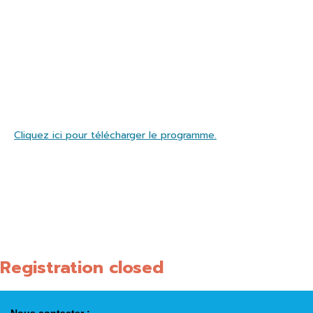
l’inflammation au cours des maladies auto-immunes et
inflammatoires chroniques : H Aït Oufella (INSERM U970,
Paris), J. Cohen (INSERM U955, Créteil), J. Zuber (UMRS1163,
Paris), S. You (U1015, Paris), O. Wurtz (U1239,Rouen), Y.
Allenbach (UMR974, Paris), E. Brakenhielm (U1096, Rouen),
S. Adriouch (U1234,Rouen).
Cliquez ici pour télécharger le programme.
L’inscription est gratuite mais obligatoire avant le 04
Décembre.
Un buffet déjeuner sera servi sur place.
Le nombre de places étant limité, inscrivez vous vite sur le
formulaire ci-dessous.
Registration closed
Nous contacter :