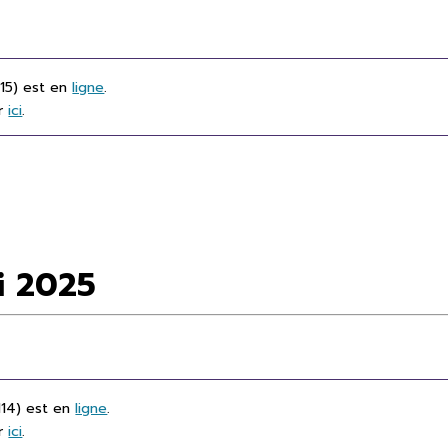
115) est en
ligne
.
er
ici
.
ai 2025
114) est en
ligne
.
er
ici
.