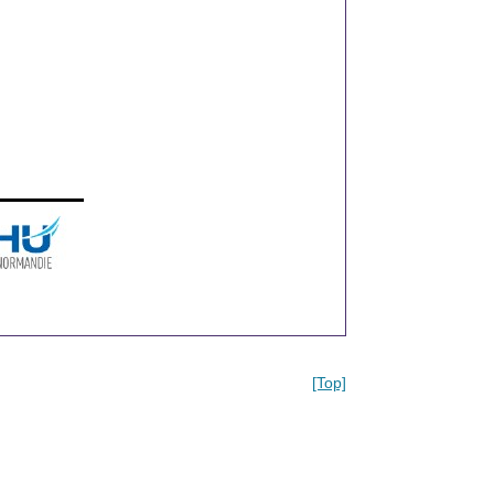
[Top]