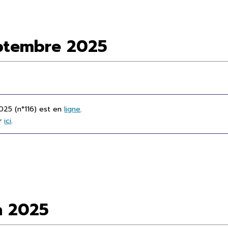
septembre 2025
025 (n°116) est en
ligne
.
er
ici
.
in 2025