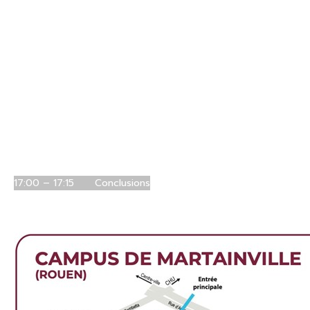
16:00 – 16:15
« Interactions entre bactéries
bénéfiques et phytopathogènes : implication du
QS, QQ, système de sécrétion de type VI et VOCs »
Corinne BARBEY (CBSA)
16:15 – 16:30
(Titre à préciser) (orateur à préciser)
(CBSA)
16:30 – 16:45
« L
a microbiologie vétérinaire, un axe
majeur de recherche One Health en Normandie
»
Albertine LEON (Dynamicure)
16:45 – 17:00
(
Titre à préciser
)
(ora
teur à préciser)
(M2C)
17:00 – 17:15
Conclusions