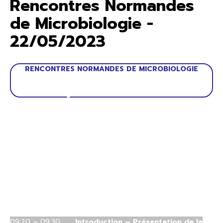
Rencontres Normandes
de Microbiologie -
22/05/2023
RENCONTRES NORMANDES DE MICROBIOLOGIE
22 mai 2023
Amphithéâtre « Madeleine Brès » – Bâtiment
Enseignement - UFR Santé - Rouen
Inscription à ce congrès est gratuite (voir le
formulaire ci-dessous) mais obligatoire.
PROGRAMME PREVISIONNEL
09:00 – 09:20
Accueil des participants
09:20 – 09:30
Introduction – Présentation de la