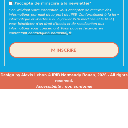
J'accepte de m'inscrire à la newsletter*
* en validant votre inscription vous acceptez de recevoir des
informations par mail de la part de l'IRIB. Conformément à la loi «
informatique et libertés » du 6 janvier 1978 modifiée et le RGPD,
vous bénéficiez d’un droit d’accès et de rectification aux
informations vous concernant. Vous pouvez l'exercer en
contactant
contact@irib-normandy.fr
Design by Alexis Lebon © IRIB Normandy Rouen, 2026 - All rights
reserved.
Accessibilité : non conforme